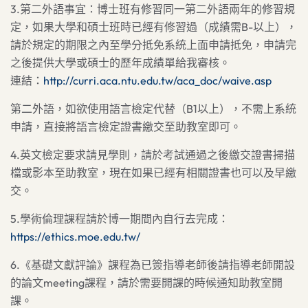
3.第二外語事宜：博士班有修習同一第二外語兩年的修習規
定，如果大學和碩士班時已經有修習過（成績需B-以上），
請於規定的期限之內至學分抵免系統上面申請抵免，申請完
之後提供大學或碩士的歷年成績單給我審核。
連結：
http://curri.aca.ntu.edu.tw/aca_doc/waive.asp
第二外語，如欲使用語言檢定代替（B1以上），不需上系統
申請，直接將語言檢定證書繳交至助教室即可。
4.英文檢定要求請見學則，請於考試通過之後繳交證書掃描
檔或影本至助教室，現在如果已經有相關證書也可以及早繳
交。
5.學術倫理課程請於博一期間內自行去完成：
https://ethics.moe.edu.tw/
6.《基礎文獻評論》課程為已簽指導老師後請指導老師開設
的論文meeting課程，請於需要開課的時候通知助教室開
課。