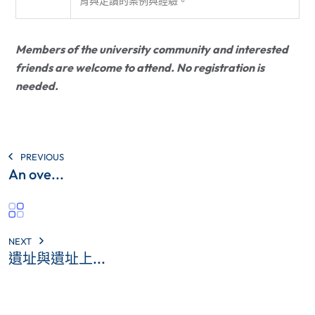
育與走讀的案例與經驗。
Members of the university community and interested
friends are welcome to attend. No registration is
needed.
PREVIOUS
An ove...
NEXT
遺址與遺址上...