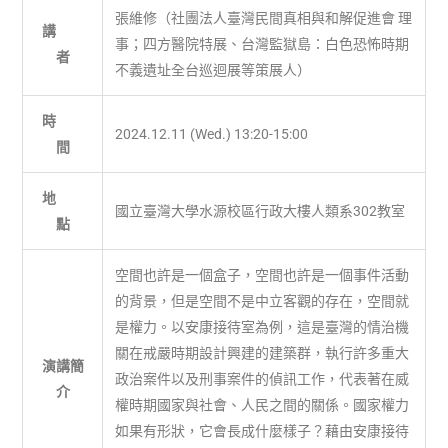
張維修（社團法人臺灣民間真相與和解促進會 理
講
事；四方醫院特展、台灣監獄島：白色恐怖時期
者
不義遺址全台巡迴展等策展人）
時
2024.12.11 (Wed.) 13:20-15:00
間
地
國立臺灣大學水源校區行政大樓人類系302教室
點
空間也許是一個盒子，空間也許是一個事件活動
的背景，但是空間不是中立客觀的存在，空間就
是權力。以安康接待室為例，這是臺灣的情治機
關在戒嚴時期設計興建的建築群，執行許多重大
演講簡
政治案件以及刑事案件的偵訊工作，代表著在威
介
權時期國家與社會、人民之間的關係。國家權力
如果有形狀，它會長成什麼樣子？藉由安康接待