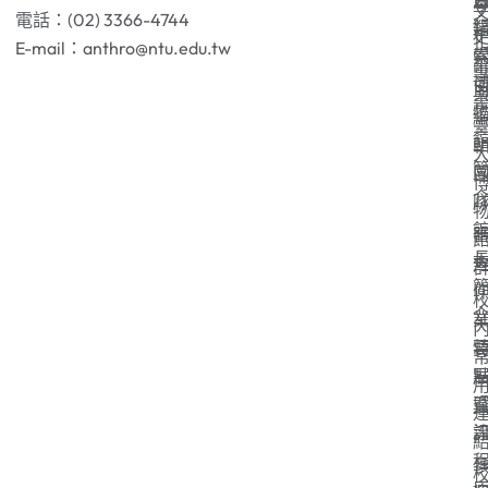
電話：(02) 3366-4744
E-mail：anthro@ntu.edu.tw