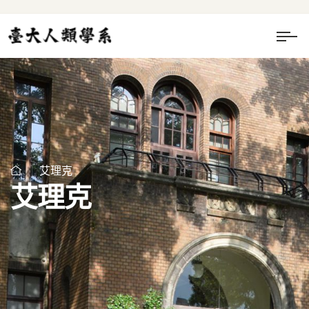
艾理克
艾理克