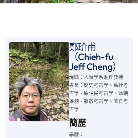
鄭玠甫
（Chieh-fu
Jeff Cheng）
現職：人類學系助理教授
專長：歷史考古學、舊社考
古學、原住民考古學、遠端
遙測、離散考古學、飲食考
古學
簡歷
學歷：