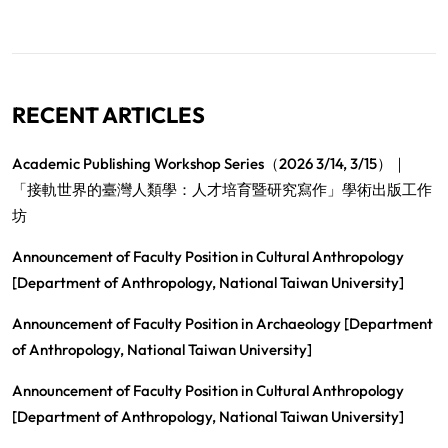
RECENT ARTICLES
Academic Publishing Workshop Series（2026 3/14, 3/15）｜
「接軌世界的臺灣人類學：人才培育暨研究寫作」學術出版工作
坊
Announcement of Faculty Position in Cultural Anthropology
[Department of Anthropology, National Taiwan University]
Announcement of Faculty Position in Archaeology [Department
of Anthropology, National Taiwan University]
Announcement of Faculty Position in Cultural Anthropology
[Department of Anthropology, National Taiwan University]