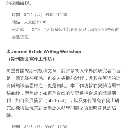
的採編編輯。
時間：3/14（六）09:00–16:00
地點：人文館 B106
報名截止：2/12 *人類系師生若有意參與，請於2/28午夜前
盡速填表。
② Journal Article Writing Workshop
（期刊論文寫作工作坊）
向重要國際期刊投稿文章，對許多初入學界的研究者而言
是一個充滿神秘感、也令人畏懼的過程，尤其在英語的語
言與知識論霸權之下更是如此。本工作坊旨在揭開這層神
秘面紗，聚焦於：如何為自己的研究選擇合適的國際期
刊、如何發展摘要（abstract），以及如何避免在提出研
究動機與呈現其對更廣泛人類學問題之貢獻時常見的陷
阱。
時間：3/15（日）09:00–12:00