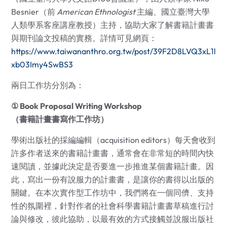
Besnier（前
American Ethnologist
主編、國立臺灣大學
人類學系客座講座教授）主持，協助大家了解書籍計畫書
與期刊論文投稿的實務。詳情可見網頁：
https://www.taiwananthro.org.tw/post/39F2D8LVQ3xL1l
xb03Imy4SwBS3
兩日工作坊分別為：
① Book Proposal Writing Workshop
（書籍計畫書寫作工作坊）
學術出版社的採編編輯（acquisition editors）每天會收到
許多作者送來的書籍計畫書，通常會在非常短的時間內快
速閱讀，並據此決定是否要進一步推進某個書籍計畫。因
此，寫出一份有說服力的計畫書，是讓你的書得以出版的
關鍵。在本次實作型工作坊中，我們將在一個同儕、支持
性的氛圍裡，針對作者的社會科學書籍計畫書草稿進行討
論與修改，彼此協助，以最有效的方式接觸並說服出版社