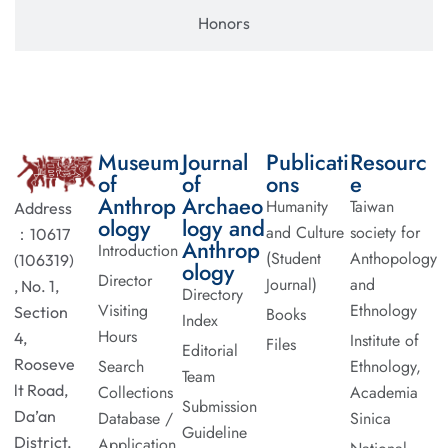
Honors
Museum
Journal
Publicati
Resourc
of
of
ons
e
Anthrop
Archaeo
Humanity
Taiwan
Address
ology
logy and
and Culture
society for
：10617
Anthrop
Introduction
(Student
Anthopology
(106319)
ology
Director
Journal)
and
, No. 1,
Directory
Visiting
Ethnology
Section
Books
Index
Hours
4,
Institute of
Files
Editorial
Rooseve
Search
Ethnology,
Team
lt Road,
Collections
Academia
Submission
Da’an
Database /
Sinica
Guideline
District,
Application