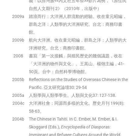
義：以排灣族<<內文社五年祭>>影片為例，《原住民
自然人文期刊 2》（2010年，出版中）
2009a
踏浪而行：大洋洲人群流動的經驗。收在童元昭編，
群島之洋：人類學的大洋洲研究。台北：商務印書
館。
2009b
航向大洋洲。收在童元昭編，群島之洋：人類學的大
洋洲研究。台北：商務印書館。
2008
書寫「第一次接觸」與殖民歷史的幾個議題，收在
「大洋洲的物件與文化」。王嵩山、楊翎主編，41-
50頁。台中：自然科學博物館。
2005b
Reflections on the Studies of Overseas Chinese in the
Pacific. 亞太研究論壇30: 29-54
2005a
人類學與人類學學生。人類與文化37: 127-138.
2004c
大洋洲社會：同源而多樣的文化。歷史月刊 199(8):
58-63。
2004b
The Chinese in Tahiti. In C. Ember, M. Ember, & I.
Skoggard (Eds.),
Encyclopedia of Diasporas:
Immigrant and Refugee Cultures Around the World,