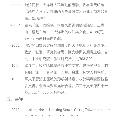
2008b
踏浪而行：大洋洲人群流動的經驗。收在童元昭編
《群島之洋：人類學的大洋洲研究》台北：商務印書
館。(出版中)
2008a
書寫「第一次接觸」與殖民歷史的幾個議題。王嵩
山、楊翎主編，「大洋洲的物件與文化」41-50頁。
台中：自然科學博物館。
2002
固定的田野與游移的周邊：以大溪地華人社會為例。
收於「社群」研究的省思。陳文德與黃應貴主編。台
北：中央研究院民族學研究所。頁303-329
1999
編序二。收於噶瑪蘭西拉雅古文書。曾振民與童元昭
合編。第十一頁至第十五頁。台北：台大人類學系。
1999
屏東平原沿山區域的形成與轉變。收於噶瑪蘭西拉雅
古文書。曾振民與童元昭合編。第二十頁至第四十一
頁。台北：台大人類學系。
五、書評
2013
Looking North, Looking South: China, Taiwan and the