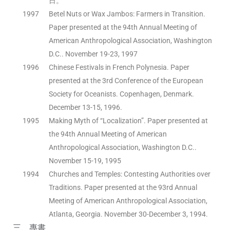
日。
1997
Betel Nuts or Wax Jambos: Farmers in Transition.
Paper presented at the 94th Annual Meeting of
American Anthropological Association, Washington
D.C.. November 19-23, 1997
1996
Chinese Festivals in French Polynesia. Paper
presented at the 3rd Conference of the European
Society for Oceanists. Copenhagen, Denmark.
December 13-15, 1996.
1995
Making Myth of “Localization”. Paper presented at
the 94th Annual Meeting of American
Anthropological Association, Washington D.C..
November 15-19, 1995
1994
Churches and Temples: Contesting Authorities over
Traditions. Paper presented at the 93rd Annual
Meeting of American Anthropological Association,
Atlanta, Georgia. November 30-December 3, 1994.
三、專書