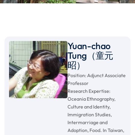
Yuan-chao
Tung（童元
昭）
Position: Adjunct Associate
Professor
Research Expertise:
Oceania Ethnography,
Culture and Identity,
Immigration Studies,
Intermarriage and
Adoption, Food. In Taiwan,