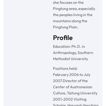
she focuses on the
Pingtung area, especially
the peoples living in the
mountains along the
Pingtung Plain.
Profile
Education: Ph.D. in
Anthropology, Southern
Methodist University
Positions held:
February 2006 to July
2007 Director of the
Center of Austronesian
Culture, Taitung University
2001-2002 Visiting
Scholar, Harvard-Yenching