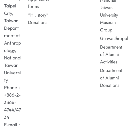
National
Taipei
forms
Taiwan
City,
“Hi, story”
University
Taiwan
Donations
Museum
Depart
Group
ment of
Guavanthropo
Anthrop
Department
ology,
of Alumni
National
Activities
Taiwan
Department
Universi
of Alumni
ty
Donations
Phone：
+886-2-
3366-
4744/47
34
E-mail：