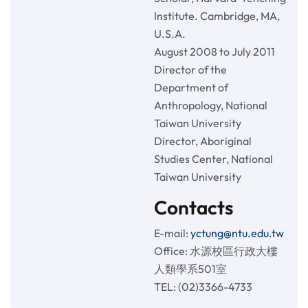
Institute. Cambridge, MA,
U.S.A.
August 2008 to July 2011
Director of the
Department of
Anthropology, National
Taiwan University
Director, Aboriginal
Studies Center, National
Taiwan University
Contacts
E-mail:
yctung@ntu.edu.tw
Office: 水源校區行政大樓
人類學系501室
TEL: (02)3366-4733