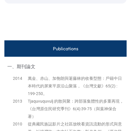
Publications
一、期刊論文
2014
萬金、赤山、加匏朗與荖藤林的收養型態：戶籍中日
本時代的屏東平原沿山聚落，《台灣文獻》65(2) :
199-250。
2013
Tjaquvuquvulj 的散與聚：跨部落集體性的多重再現，
《台灣原住民研究季刊》6(4):39-75（與葉神保合
著）
2010
從典藏民族誌影片之社區放映看資訊流動的形式與意