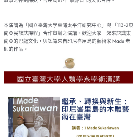
故事之神劍除妖，峇厘島過年
“
寧靜日
”
的文化習俗。
本演講為「國立臺灣大學臺灣太平洋研究中心」與 「
113-2
東
南亞民族誌課程」合作舉辦之演講。歡迎大家一起來認識東
南亞的巴龍文化，與認識來自印尼峇厘島的藝術家
Made
老
師的作品。