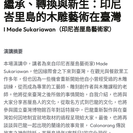
繼承、轉換與新生：印尼
峇里島的木雕藝術在臺灣
I Made Sukariawan（印尼峇厘島藝術家）
演講摘要
本場演講中，講者為來自印尼峇厘島藝術家
I Made
Sukariawan
，他因緣際會之下來到臺灣，在觀光與餐飲業工
作多年，但也因為一些機會重新開始他自小曾經受過的木雕
訓練，從而成為專業的工藝師、雕刻創作者與木雕課程的老
師。他將從來臺灣之後所做的事情開始，自我介紹，也將與
大家分享峇厘島人的文化，從取名方式到巴龍的文化，也將
參與國立臺灣博物館百年對話特展中，巴龍重新製作與在臺
灣如何因地制宜就地取材的過程呈現給大家。最後，也將再
談談與巴龍一起出現的蘭達的故事背景，
Calonarang
傳說