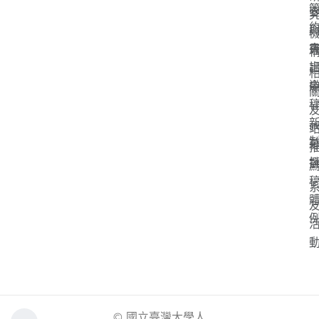
「
s
© 國立臺灣大學人