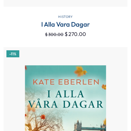
VIEW DETAILS
HISTORY
I Alla Vara Dagar
$
270.00
$
300.00
-11%