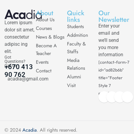
About
Quick
Our
links
Newsletter
About Us
Lorem ipsum
Students
Enter your
Courses
dolor sit amet,
email and
Addmition
News & Blogs
consectetur
we’ll send
Faculty &
adipisc ing
Become A
you more
Staffs
elit.
Teacher
information
Got
Media
Events
Questions?
[contact-form-7
Call us
+670 413
Relations
Contact
id="ad82b6b"
90 762
Alumni
title="Footer
acadia@gmail.com
Visit
Style 7
newsletter"]
© 2024
Acadia
. All rights reserved.