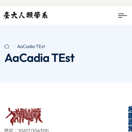
AaCadia TEst
AaCadia TEst
地址：10617 (106319)