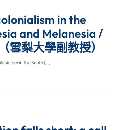
olonialism in the
esia and Melanesia /
exner（雪梨大學副教授）
ism in the South […]
n falls short: a call