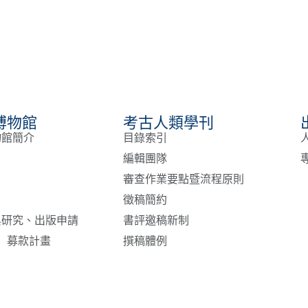
博物館
考古人類學刊
物館簡介
目錄索引
編輯團隊
審查作業要點暨流程原則
徵稿簡約
與研究、出版申請
書評邀稿新制
ory」募款計畫
撰稿體例