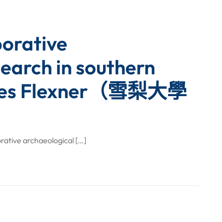
borative
earch in southern
ames Flexner（雪梨大學
e archaeological […]