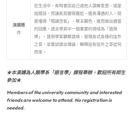
在生活中，有時會因自己或他人誤解意思、或是
說錯話，而讓氣氛變得尷尬。擅長溝通的人，就
是懂得「閱讀空氣」，察言觀色，進而做出適當
演講簡
的回應。語言學其中一個重要的領域為「語用
介
學」，語用學家觀察語境，發現各式各樣的弦外
之音，並嘗試提出理論，解釋這些弦外之音從何
而來。
★本演講為人類學系「語言學」課程舉辦，歡迎所有師生
參加★
Members of the university community and interested
friends are welcome to attend. No registration is
needed.