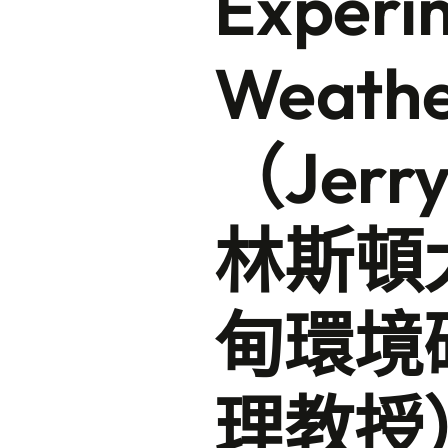
Experim
Weath
（Jerr
林斯頓
甸環境
理教授