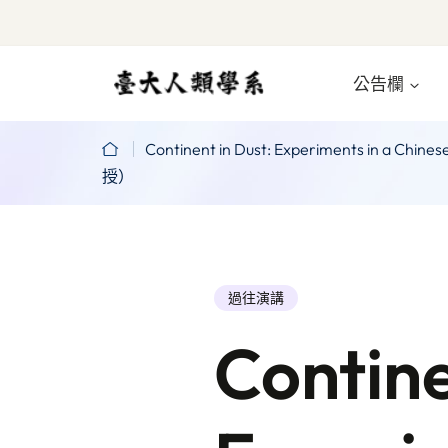
公告欄
Continent in Dust: Experiments
授）
過往演講
Contine