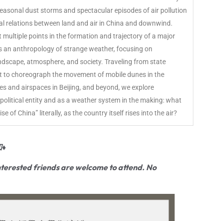
easonal dust storms and spectacular episodes of air pollution
al relations between land and air in China and downwind.
multiple points in the formation and trajectory of a major
rs an anthropology of strange weather, focusing on
ndscape, atmosphere, and society. Traveling from state
t to choreograph the movement of mobile dunes in the
ies and airspaces in Beijing, and beyond, we explore
olitical entity and as a weather system in the making: what
 of China” literally, as the country itself rises into the air?
♦
terested friends are welcome to attend. No