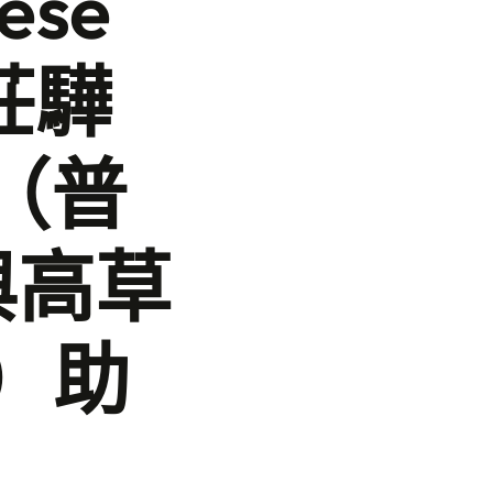
nese
徐莊驊
授（普
與高草
）助