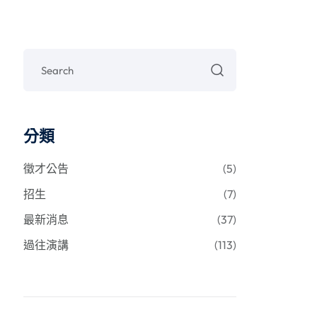
分類
徵才公告
(5)
招生
(7)
最新消息
(37)
過往演講
(113)