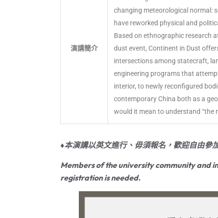
changing meteorological normal: s
have reworked physical and politic
Based on ethnographic research at 
演講簡介
dust event, Continent in Dust offe
intersections among statecraft, la
engineering programs that attemp
interior, to newly reconfigured bod
contemporary China both as a geop
would it mean to understand “the rise
♦本演講以英文進行、毋須報名，歡迎自由參加
Members of the university community and in
registration is needed.