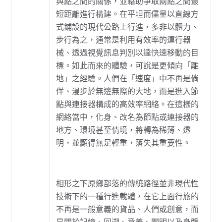
與點之間的關係，並藉助爭取兩點之間最
短距離進行構建。在平坦而儘量以直線方
式鋪設的現代公路上行進，多非以體力、
步行為之，通常是利用有效率的運行器
械、透過視覺訊息判別以達快速移動的目
標。如此而來的體驗，可說是更傾向「離
地」之經驗。人們在「速度」中不再是倘
佯、漫步於無邊無際的大地，而是進入節
點與連接器構成的高效率網絡。在這樣的
網絡當中，化身、改名為節點或連接器的
地方、環境甚至情境，將轉為稀薄、透
明，並顯得無足輕重，落失其重要性。
相形之下原鄉部落的傳統路徑並非現代性
技術下的一種行進載體，在它上面行旅的
不再是一般意義的貨品、人們或創意，而