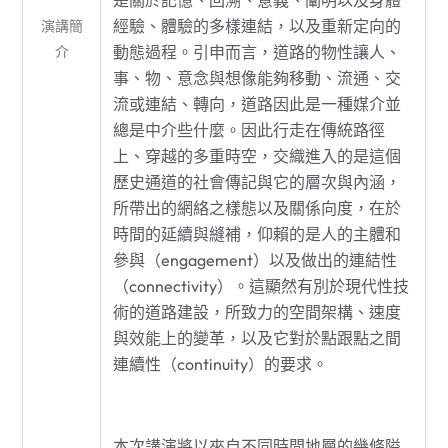
是關於記憶、回溯、意義、闡明以及身體
經驗、體驗的多樣連結，以及重新定向的
演講簡
動態過程。引申而言，道路的物性讓人、
介
事、物、意念與想像能夠移動、流通、交
流或連結、轉向，道路因此是一種媒介並
總是中介些什麼。因此行走在傳統路徑
上、穿越的多重時空，交織進入的是這個
歷史通道的社會傳記與它的層次與內涵，
所帶出的網絡之樣態以及關係向度，在於
時間的延續與縫補，仰賴的是人的主體和
參與（engagement）以及做出的連結性
（connectivity）。這顯然有別於現代性技
術的道路建設，所致力的空間架構、速度
與效能上的變革，以及它對於點跟點之間
連續性（continuity）的要求。
本次講演將以來自不同時間地層的幾條隘