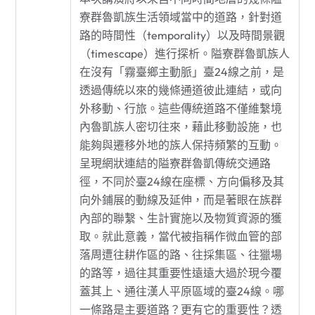
寮群魯凱族生活領域當中的道路，針對道
路的時間性（temporality）以及時間景觀
（timescape）進行探析。隘寮群魯凱族人
在沒有「霧臺鄉主動脈」臺24線之前，是
透過傳統以來的幾條通道彼此連結，或向
外移動、行旅。這些傳統道路不僅維繫境
內魯凱族人密切往來，藉此移動設施，也
能夠與遷移外地的族人保持頻繁的互動。
呈現網狀連結的隘寮群魯凱傳統交通路
徑，不同於臺24線在座標、方向偏移及其
向外鋪展的動線及延伸，而是著眼在族群
內部的聯繫、生計實施以及物質資源的獲
取。就此意義，當代被指稱作微血管的部
落周遭往耕作區的路、往採集區、往獵場
的路等，過往其重要性遠遠大過於現今覆
蓋其上、通往漢人平原區域的臺24線。哪
一條路是主要道路？更有它的重要性？透