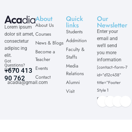
About
Quick
Our
links
Newsletter
About Us
Lorem ipsum
Students
Enter your
Courses
dolor sit amet,
email and
Addmition
consectetur
News & Blogs
we’ll send
adipisc ing
Faculty &
Become a
you more
elit.
Staffs
Teacher
information
Got
Media
Questions?
[contact-form-7
Events
Call us
+670 413
Relations
id="d12c438"
Contact
90 762
Alumni
acadia@gmail.com
title="Footer
Style 1
Visit
newsletter"]